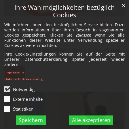
✕
Ihre Wahlmöglichkeiten bezüglich
Cookies
Aschermittwochsandacht mit Pfarrer Dr.
Wir möchten Ihnen den bestmöglichen Service bieten. Dazu
Jung
werden Informationen über Ihren Besuch in sogenannten
Cookies gespeichert. Klicken Sie
Zulassen
wenn Sie alle
Funktionen dieser Website unter Verwendung spezieller
14. Feb. 2024
Cookies aktiveren möchten.
Fast schon traditionell besuchte uns der Pfarrer
Ihre Cookie-Einstellungen können Sie auf der Seite mit
zu einer Andacht.
unserer Datenschutzerklärung später jederzeit wieder
ändern.
Mehr
Impressum
Datenschutzerklärung
Notwendig
Externe Inhalte
Statistiken
Speichern
Alle akzeptieren