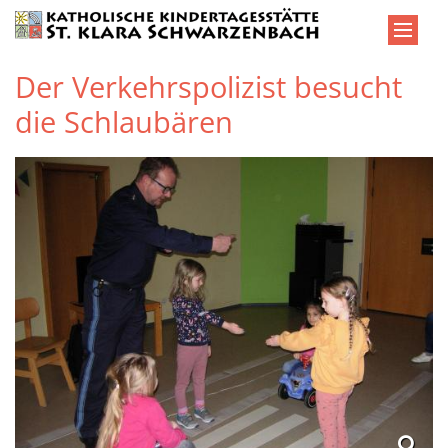
Zum Inhalt springen
Der Verkehrspolizist besucht
die Schlaubären