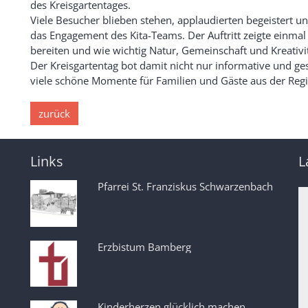
des Kreisgartentages.
Viele Besucher blieben stehen, applaudierten begeistert un
das Engagement des Kita-Teams. Der Auftritt zeigte einmal
bereiten und wie wichtig Natur, Gemeinschaft und Kreativitä
Der Kreisgartentag bot damit nicht nur informative und ge
viele schöne Momente für Familien und Gäste aus der Reg
zurück
Links
L
Pfarrei St. Franziskus Schwarzenbach
Erzbistum Bamberg
Kinderherzen glücklich machen