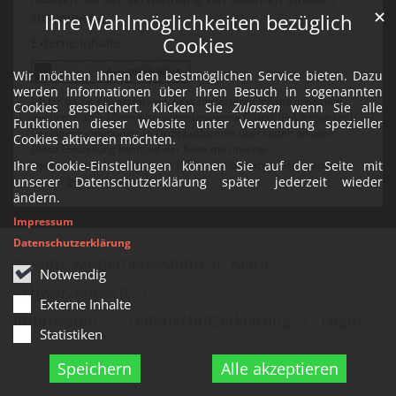
✕
zustimmen.
Ihre Wahlmöglichkeiten bezüglich
Cookies
Externe Inhalte
Wir möchten Ihnen den bestmöglichen Service bieten. Dazu
werden Informationen über Ihren Besuch in sogenannten
Ich bin damit einverstanden, dass mir externe Inhalte angezeigt
Cookies gespeichert. Klicken Sie
Zulassen
wenn Sie alle
werden. Damit können personenbezogene Daten, IP-Adresse und
Funktionen dieser Website unter Verwendung spezieller
Cookie-Informationen an Drittplattformen übermittelt werden.
Cookies aktiveren möchten.
Diese Einstellung kann auf der Seite mit unserer
Ihre Cookie-Einstellungen können Sie auf der Seite mit
Datenschutzerklärung (siehe Link im Fußbereich) später jederzeit
unserer Datenschutzerklärung später jederzeit wieder
wieder geändert werden.
ändern.
Impressum
Datenschutzerklärung
© Kath. Kindertagesstätte St. Klara
Notwendig
Schwarzenbach
Externe Inhalte
Impressum
Datenschutzerklärung
Login
Statistiken
Speichern
Alle akzeptieren